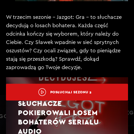
W trzecim sezonie – Jazgot: Gra – to słuchacze
decydują o losach bohatera. Każda część
odcinka kończy się wyborem, który należy do
Ciebie. Czy Sławek wpadnie w sieć sprytnych
oszustów? Czy ocali związek, gdy to pieniądze
stają się przeszkodą? Sprawdź, dokąd
zaprowadzą go Twoje decyzje.
JAZGOT: GRA - TO
POSŁUCHAJ SEZONU 3
SŁUCHACZE
POKIEROWALI LOSEM
JAZG
ZGOT?
BOHATERÓW SERIALU
AUDIO