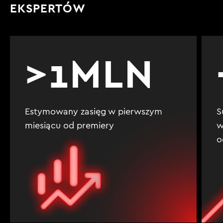
EKSPERTÓW
>1MLN
Estymowany zasięg w pierwszym
S
miesiącu od premiery
w
o